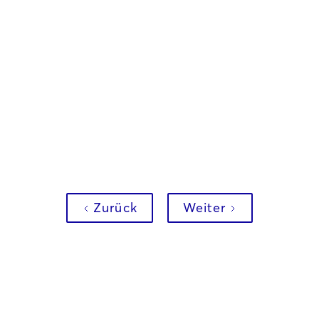
Merck
Art Direction
Digital Content
Konzeption
+
+
+
Animation
Motion Design
+
+
Zurück
Weiter